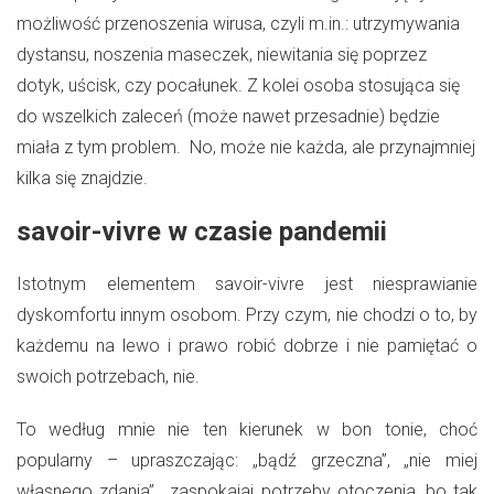
możliwość przenoszenia wirusa, czyli m.in.: utrzymywania
dystansu, noszenia maseczek, niewitania się poprzez
dotyk, uścisk, czy pocałunek. Z kolei osoba stosująca się
do wszelkich zaleceń (może nawet przesadnie) będzie
miała z tym problem. No, może nie każda, ale przynajmniej
kilka się znajdzie.
savoir-vivre w czasie pandemii
Istotnym elementem savoir-vivre jest niesprawianie
dyskomfortu innym osobom. Przy czym, nie chodzi o to, by
każdemu na lewo i prawo robić dobrze i nie pamiętać o
swoich potrzebach, nie.
To według mnie nie ten kierunek w bon tonie, choć
popularny – upraszczając: „bądź grzeczna”, „nie miej
własnego zdania”, „zaspokajaj potrzeby otoczenia, bo tak