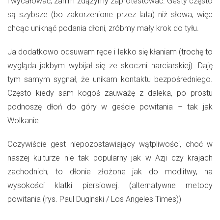
i wycałować, zanim zdążymy zaprotestować. Gesty często
są szybsze (bo zakorzenione przez lata) niż słowa, więc
chcąc uniknąć podania dłoni, zróbmy mały krok do tyłu.
Ja dodatkowo odsuwam ręce i lekko się kłaniam (trochę to
wygląda jakbym wybijał się ze skoczni narciarskiej). Daję
tym samym sygnał, że unikam kontaktu bezpośredniego.
Często kiedy sam kogoś zauważę z daleka, po prostu
podnoszę dłoń do góry w geście powitania – tak jak
Wolkanie.
Oczywiście gest niepozostawiający wątpliwości, choć w
naszej kulturze nie tak popularny jak w Azji czy krajach
zachodnich, to dłonie złożone jak do modlitwy, na
wysokości klatki piersiowej. (alternatywne metody
powitania (rys. Paul Duginski / Los Angeles Times))