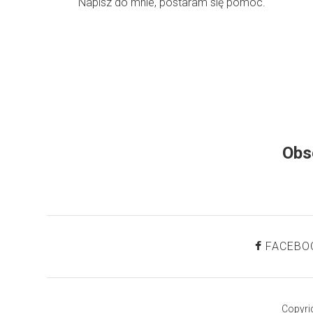
Napisz do mnie, postaram się pomóc.
Obs
FACEBO
Copyri