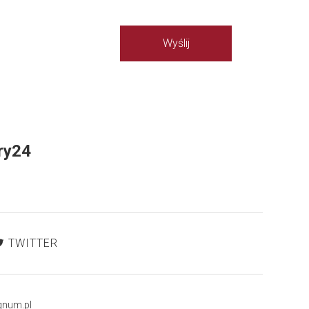
ry24
TWITTER
gnum.pl