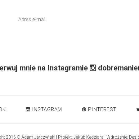
erwuj mnie na Instagramie
dobremanie
OK
INSTAGRAM
PINTEREST
ght 2016 © Adam Jarczyński | Projekt:
Jakub Kędziora
| Wdrożenie:
Desi