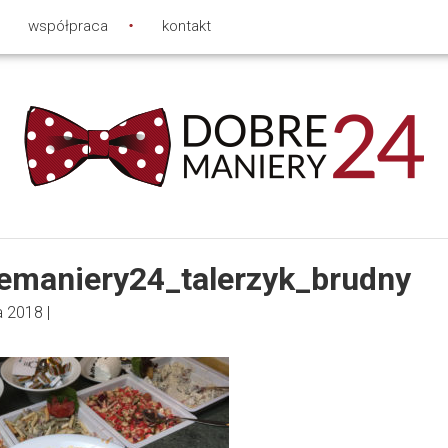
współpraca
kontakt
emaniery24_talerzyk_brudny
a 2018
|