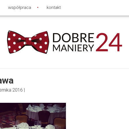
współpraca
kontakt
awa
ernika 2016
|